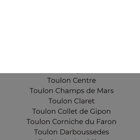
Mentions légales
QUARTIERS PROCHES
Toulon Aguillon
Toulon Ameniers
Toulon Besagne
Toulon Bon Rencontre
Toulon Cap Brun
Toulon Centre
Toulon Champs de Mars
Toulon Claret
Toulon Collet de Gipon
Toulon Corniche du Faron
Toulon Darboussedes