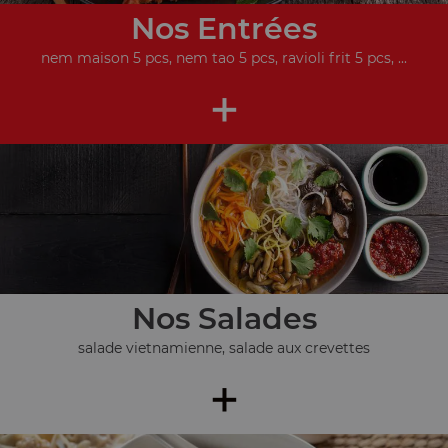
Nos Entrées
nem maison 5 pcs, nem tao 5 pcs, ravioli frit 5 pcs, ...
+
Nos Salades
salade vietnamienne, salade aux crevettes
+