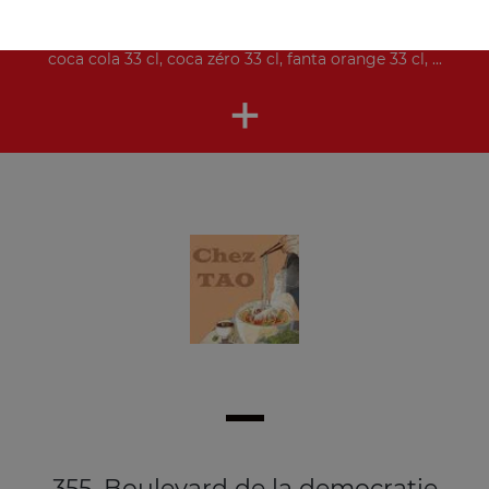
Nos Boissons
coca cola 33 cl, coca zéro 33 cl, fanta orange 33 cl, ...
+
355, Boulevard de la democratie