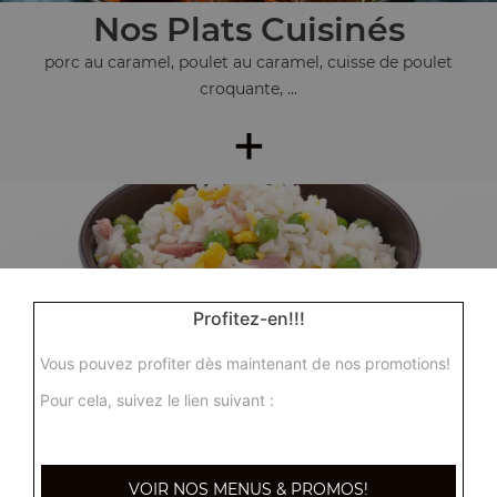
Nos Plats Cuisinés
porc au caramel, poulet au caramel, cuisse de poulet
croquante, ...
+
Profitez-en!!!
Vous pouvez profiter dès maintenant de nos promotions!
Nos Accompagnements
Pour cela, suivez le lien suivant :
riz nature, riz cantonnais, riz sauté aux crevettes, ...
+
VOIR NOS MENUS & PROMOS!