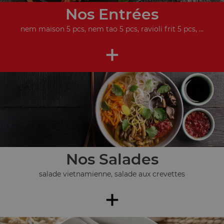
Nos Entrées
nem maison 5 pcs, nem tao 5 pcs, ravioli frit 5 pcs, ...
+
Nos Salades
salade vietnamienne, salade aux crevettes
+