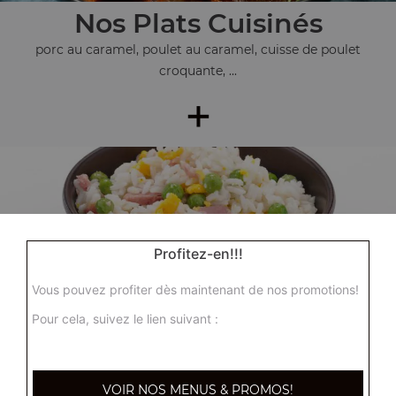
Nos Plats Cuisinés
porc au caramel, poulet au caramel, cuisse de poulet
croquante, ...
+
Profitez-en!!!
Vous pouvez profiter dès maintenant de nos promotions!
Nos Accompagnements
Pour cela, suivez le lien suivant :
riz nature, riz cantonnais, riz sauté aux crevettes, ...
+
VOIR NOS MENUS & PROMOS!