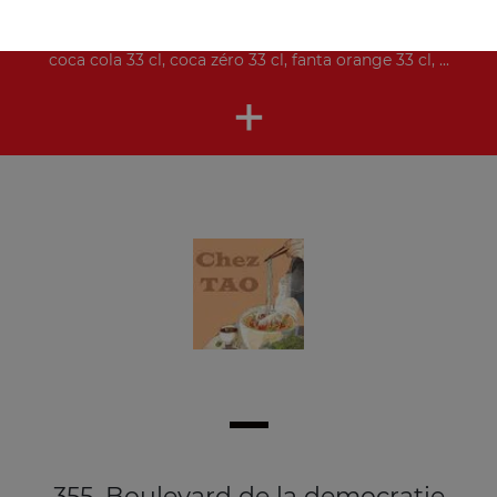
Nos Boissons
coca cola 33 cl, coca zéro 33 cl, fanta orange 33 cl, ...
+
355, Boulevard de la democratie