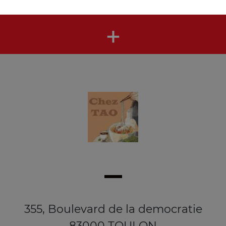
coca cola 33 cl, coca zéro 33 cl, fanta orange 33 cl, ...
+
355, Boulevard de la democratie
83000 TOULON