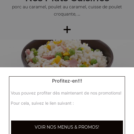
porc au caramel, poulet au caramel, cuisse de poulet
croquante, ...
+
Profitez-en!!!
Nos Accompagnements
Vous pouvez profiter dès maintenant de nos promotions!
riz nature, riz cantonnais, riz sauté aux crevettes, ...
Pour cela, suivez le lien suivant :
+
VOIR NOS MENUS & PROMOS!