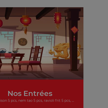
Nos Entrées
on 5 pcs, nem tao 5 pcs, ravioli frit 5 pcs, ...