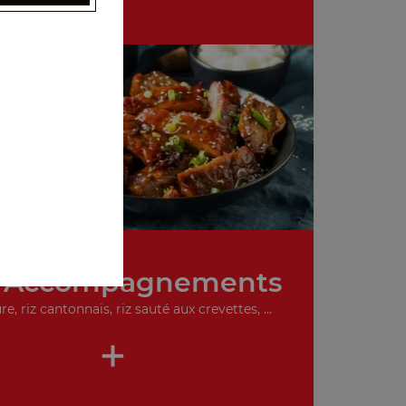
 Accompagnements
re, riz cantonnais, riz sauté aux crevettes, ...
+