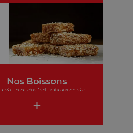
Nos Boissons
a 33 cl, coca zéro 33 cl, fanta orange 33 cl, ...
+