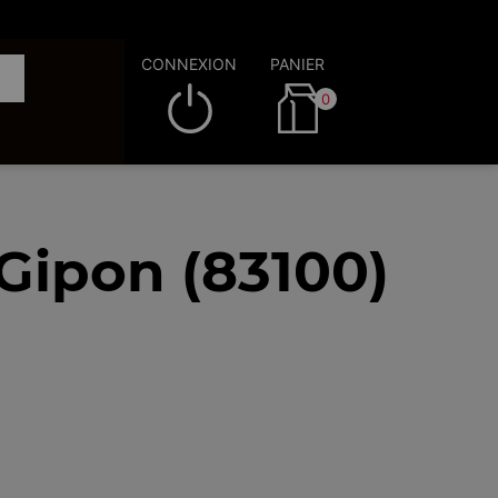
CONNEXION
PANIER
0
 Gipon (83100)