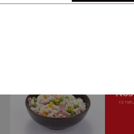
Nos Plats Cuisinés
porc au caramel, poulet au caramel, cuisse de poulet
croquante, ...
+
Nos
riz natu