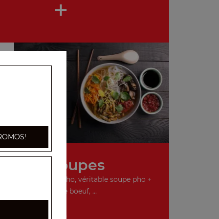
+
ROMOS!
Nos Soupes
o, véritable soupe pho, véritable soupe pho +
boulettes de boeuf, ...
+