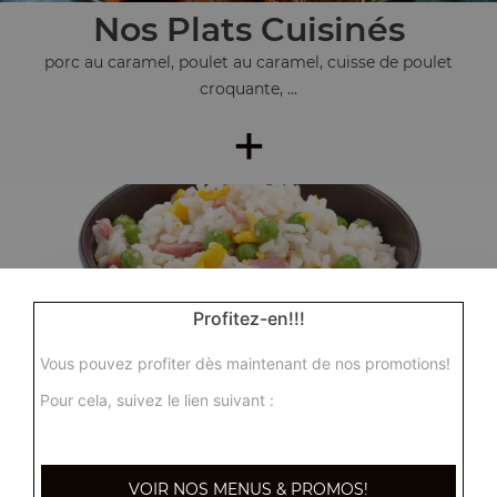
Nos Plats Cuisinés
porc au caramel, poulet au caramel, cuisse de poulet
croquante, ...
+
Profitez-en!!!
Vous pouvez profiter dès maintenant de nos promotions!
Nos Accompagnements
Pour cela, suivez le lien suivant :
riz nature, riz cantonnais, riz sauté aux crevettes, ...
+
VOIR NOS MENUS & PROMOS!