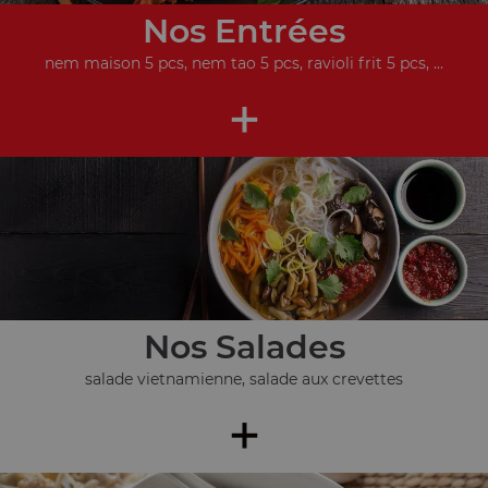
Nos Entrées
nem maison 5 pcs, nem tao 5 pcs, ravioli frit 5 pcs, ...
+
Nos Salades
salade vietnamienne, salade aux crevettes
+