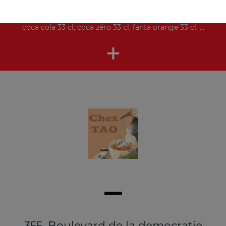
Nos Boissons
coca cola 33 cl, coca zéro 33 cl, fanta orange 33 cl, ...
+
355, Boulevard de la democratie