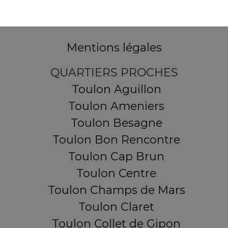
355, Boulevard de la democratie
83000 TOULON
Mentions légales
QUARTIERS PROCHES
Toulon Aguillon
Toulon Ameniers
Toulon Besagne
Toulon Bon Rencontre
Toulon Cap Brun
Toulon Centre
Toulon Champs de Mars
Toulon Claret
Toulon Collet de Gipon