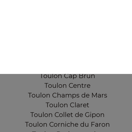
Mentions légales
QUARTIERS PROCHES
Toulon Aguillon
Toulon Ameniers
Toulon Besagne
Toulon Bon Rencontre
Toulon Cap Brun
Toulon Centre
Toulon Champs de Mars
Toulon Claret
Toulon Collet de Gipon
Toulon Corniche du Faron