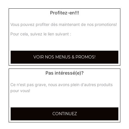
Légumes sautés
Profitez-en!!!
Actuellement non disponible
Vous pouvez profiter dès maintenant de nos promotions!
Pour cela, suivez le lien suivant :
VOIR NOS MENUS & PROMOS!
Pas intéressé(e)?
Ce n'est pas grave, nous avons plein d'autres produits
pour vous!
CONTINUEZ
355, Boulevard de la democratie
83000 TOULON