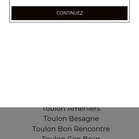
CONTINUEZ
355, Boulevard de la democratie
83000 TOULON
Mentions légales
QUARTIERS PROCHES
Toulon Aguillon
Toulon Ameniers
Toulon Besagne
Toulon Bon Rencontre