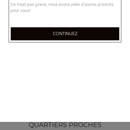
Ce n'est pas grave, nous avons plein d'autres produits
pour vous!
CONTINUEZ
355, Boulevard de la democratie
83000 TOULON
Mentions légales
QUARTIERS PROCHES