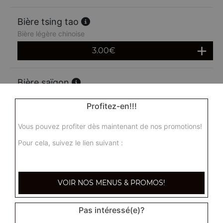
Bière tsing tao
Bière légère chinoise
3.00
€
Bière saïgon
3.00
€
Profitez-en!!!
Vous pouvez profiter dès maintenant de nos promotions!
Vin rouge supérrieur 75 cl
Pour cela, suivez le lien suivant :
15.00
€
Vin supérieur rosé 75 cl
VOIR NOS MENUS & PROMOS!
15.00
€
Pas intéressé(e)?