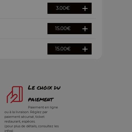
3.00
€
15.00
€
15.00
€
Le choix du
paiement
Paiement en ligne
ou à la livraison. Réglez par
paiement sécurisé, ticket
restaurant, espèces.
(pour plus de détails, consultez les
infos)