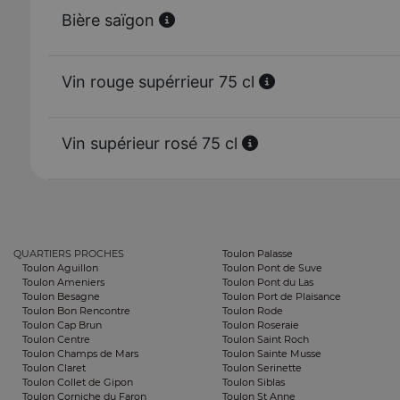
Bière saïgon
Vin rouge supérrieur 75 cl
Vin supérieur rosé 75 cl
QUARTIERS PROCHES
Toulon Palasse
Toulon Aguillon
Toulon Pont de Suve
Toulon Ameniers
Toulon Pont du Las
Toulon Besagne
Toulon Port de Plaisance
Toulon Bon Rencontre
Toulon Rode
Toulon Cap Brun
Toulon Roseraie
Toulon Centre
Toulon Saint Roch
Toulon Champs de Mars
Toulon Sainte Musse
Toulon Claret
Toulon Serinette
Toulon Collet de Gipon
Toulon Siblas
Toulon Corniche du Faron
Toulon St Anne