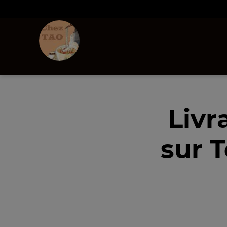
Livr
sur 