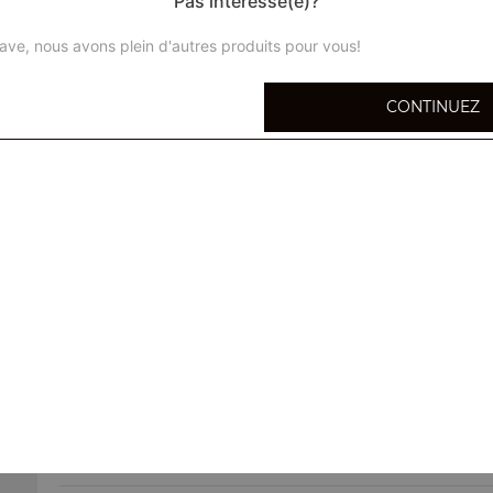
Pas intéressé(e)?
ave, nous avons plein d'autres produits pour vous!
CONTINUEZ
Coca cola 33 cl
Coca zéro 33 cl
Fanta orange 33 cl
Orangina 33 cl
Bière tsing tao
Bière légère chinoise