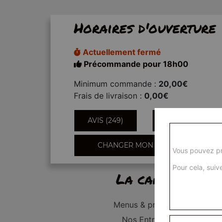
Horaires d'ouverture
Actuellement fermé
Précommande pour 18h00
Minimum commande :
20,00€
Frais de livraison :
0,00€
AVIS (249)
INFORMATIONS
CHANGER MON QUARTIER
Vous pouvez pr
Pour cela, suive
La carte
Menus & promos
Nos Entrées