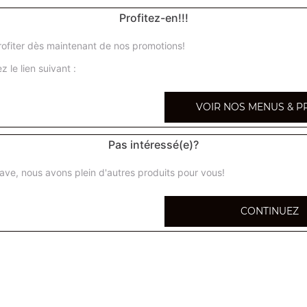
Profitez-en!!!
ofiter dès maintenant de nos promotions!
z le lien suivant :
VOIR NOS MENUS & P
Pas intéressé(e)?
ave, nous avons plein d'autres produits pour vous!
CONTINUEZ