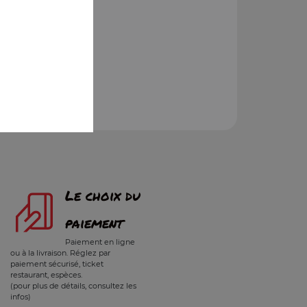
Le choix du
paiement
Paiement en ligne
ou à la livraison. Réglez par
paiement sécurisé, ticket
restaurant, espèces.
(pour plus de détails, consultez les
infos)