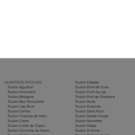
QUARTIERS PROCHES
Toulon Palasse
Toulon Aguillon
Toulon Pont de Suve
Toulon Ameniers
Toulon Pont du Las
Toulon Besagne
Toulon Port de Plaisance
Toulon Bon Rencontre
Toulon Rode
Toulon Cap Brun
Toulon Roseraie
Toulon Centre
Toulon Saint Roch
Toulon Champs de Mars
Toulon Sainte Musse
Toulon Claret
Toulon Serinette
Toulon Collet de Gipon
Toulon Siblas
Toulon Corniche du Faron
Toulon St Anne