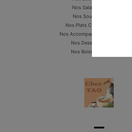
Nos Salades
Nos Soupes
Nos Plats Cuisinés
Nos Accompagnements
Nos Desserts
Nos Boissons