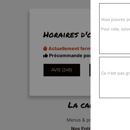
Vous pouvez pr
Pour cela, suive
Horaires d'ouverture
Actuellement fermé
Précommande pour 11h20
AVIS (249)
INFORMATIONS
Ce n'est pas gr
La carte
Menus & promos
Nos Entrées