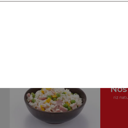
Nos Plats Cuisinés
porc au caramel, poulet au caramel, cuisse de poulet
croquante, ...
+
Nos
riz natu