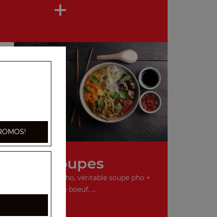
+
ROMOS!
Nos Soupes
o, véritable soupe pho, véritable soupe pho +
boulettes de boeuf, ...
+