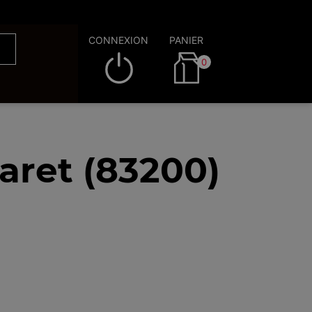
CONNEXION
PANIER
0
aret (83200)