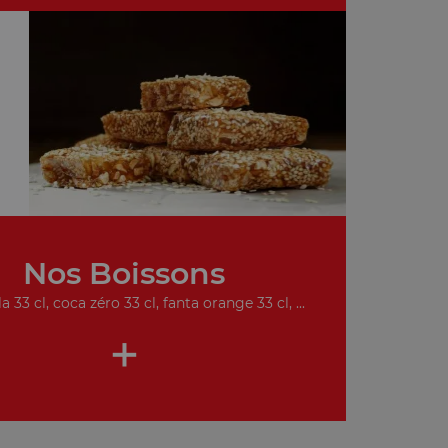
Nos Boissons
a 33 cl, coca zéro 33 cl, fanta orange 33 cl, ...
+