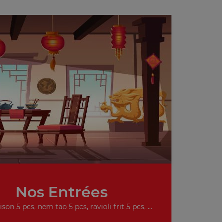
Nos Entrées
on 5 pcs, nem tao 5 pcs, ravioli frit 5 pcs, ...