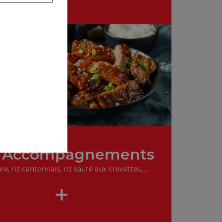
 Accompagnements
re, riz cantonnais, riz sauté aux crevettes, ...
+