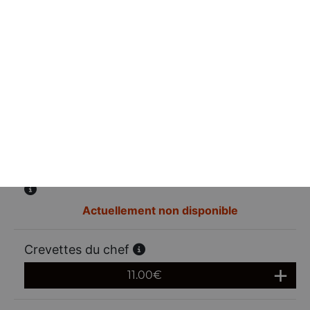
Crevettes tao
11.00
€
Nouilles sautées aux crevettes
12.00
€
Vermicelles sautées aux crevettes et crabe
Actuellement non disponible
Crevettes du chef
11.00
€