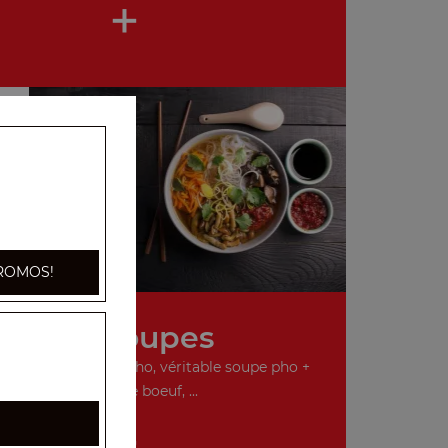
+
ROMOS!
Nos Soupes
o, véritable soupe pho, véritable soupe pho +
boulettes de boeuf, ...
+