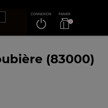
CONNEXION
PANIER
0
oubière (83000)