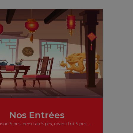
Nos Entrées
on 5 pcs, nem tao 5 pcs, ravioli frit 5 pcs, ...