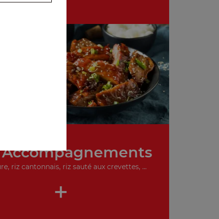
 Accompagnements
re, riz cantonnais, riz sauté aux crevettes, ...
+