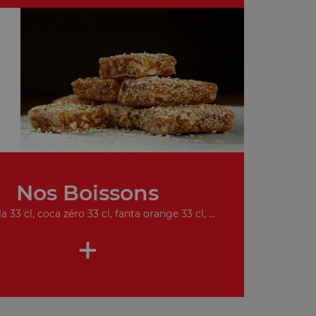
Nos Boissons
a 33 cl, coca zéro 33 cl, fanta orange 33 cl, ...
+