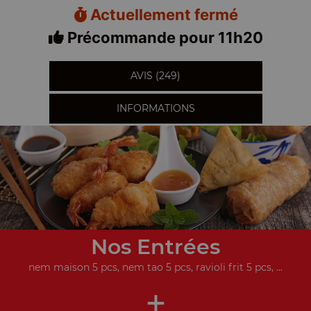
Actuellement fermé
Précommande pour 11h20
AVIS (249)
INFORMATIONS
Nos Entrées
nem maison 5 pcs, nem tao 5 pcs, ravioli frit 5 pcs, ...
+