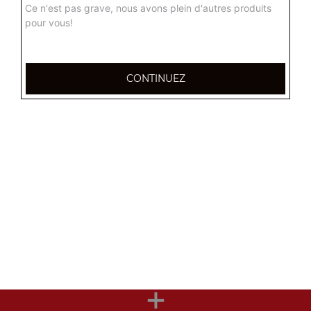
Ce n'est pas grave, nous avons plein d'autres produits
pour vous!
Nos Desserts
nougat mou, nougat dur, gâteaux fait maison, ...
CONTINUEZ
+
Nos Boissons
coca cola 33 cl, coca zéro 33 cl, fanta orange 33 cl, ...
+