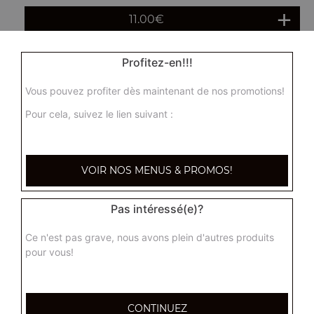
11.00
€
Profitez-en!!!
Ha cao maison 5 pcs
Ravioli vapeur fait maison, unique à Toulon
Vous pouvez profiter dès maintenant de nos promotions!
7.50
€
Pour cela, suivez le lien suivant :
Panaché de vapeur 6 pcs
VOIR NOS MENUS & PROMOS!
9.00
€
Pas intéressé(e)?
1 paquet de chips aux crevettes
Ce n'est pas grave, nous avons plein d'autres produits
3.00
€
pour vous!
Plateau varié pour 4 personnes
CONTINUEZ
(4 nems maisons,4 nems tao, 4 beignets de crevettes, 4