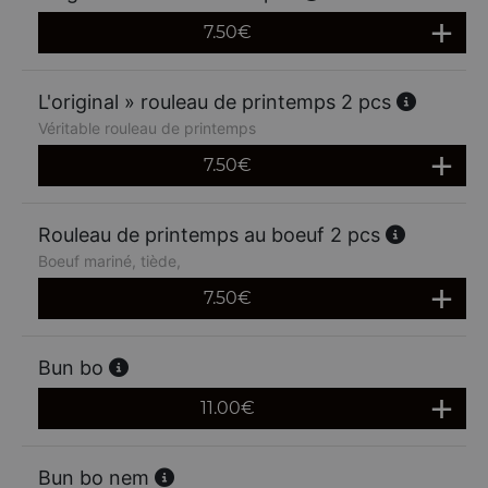
7.50
€
L'original » rouleau de printemps 2 pcs
Véritable rouleau de printemps
7.50
€
Rouleau de printemps au boeuf 2 pcs
Boeuf mariné, tiède,
7.50
€
Bun bo
11.00
€
Bun bo nem