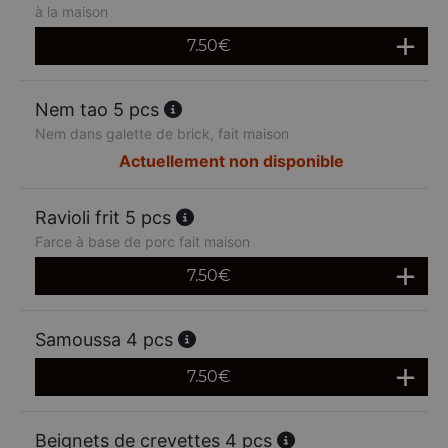
à la maison
7.50
€
Nem tao 5 pcs
Nem dans galette de brick, fait maison
Actuellement non disponible
Ravioli frit 5 pcs
Farce à base de porc fait maison
7.50
€
Samoussa 4 pcs
7.50
€
Beignets de crevettes 4 pcs