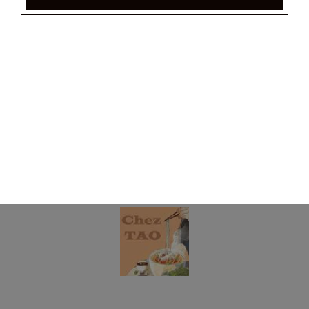
samoussas)
20.00
€
Plateau varié pour 8 personnes
(8 nems maisons, 8 nems tao, 8 beignets de crevettes, 4
samoussas)
39.00
€