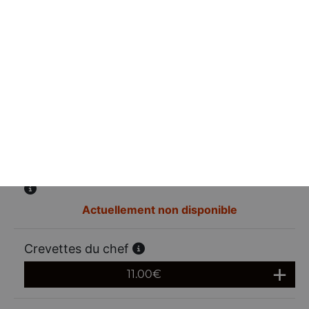
Crevettes tao
11.00
€
Nouilles sautées aux crevettes
12.00
€
Vermicelles sautées aux crevettes et crabe
Actuellement non disponible
Crevettes du chef
11.00
€