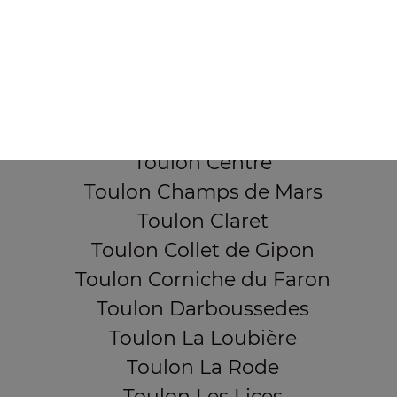
Toulon Aguillon
Toulon Ameniers
Toulon Besagne
Toulon Bon Rencontre
Toulon Cap Brun
Toulon Centre
Toulon Champs de Mars
Toulon Claret
Toulon Collet de Gipon
Toulon Corniche du Faron
Toulon Darboussedes
Toulon La Loubière
Toulon La Rode
Toulon Les Lices