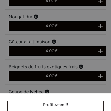
4.00
€
Nougat dur
4.00
€
Gâteaux fait maison
4.00
€
Beignets de fruits exotiques frais
4.00
€
Coupe de lychee
4.00
€
Profitez-en!!!