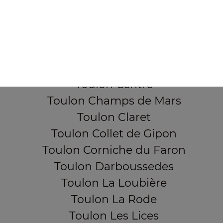
Toulon Aguillon
Toulon Ameniers
Toulon Besagne
Toulon Bon Rencontre
Toulon Cap Brun
Toulon Centre
Toulon Champs de Mars
Toulon Claret
Toulon Collet de Gipon
Toulon Corniche du Faron
Toulon Darboussedes
Toulon La Loubière
Toulon La Rode
Toulon Les Lices