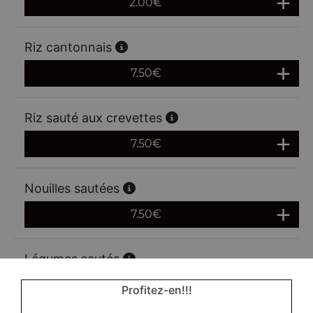
2.00
€
Riz cantonnais
7.50
€
Riz sauté aux crevettes
7.50
€
Nouilles sautées
7.50
€
Légumes sautés
Actuellement non disponible
Profitez-en!!!