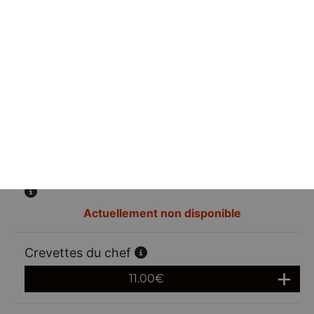
Crevettes tao
11.00
€
Nouilles sautées aux crevettes
12.00
€
Vermicelles sautées aux crevettes et crabe
Actuellement non disponible
Crevettes du chef
11.00
€