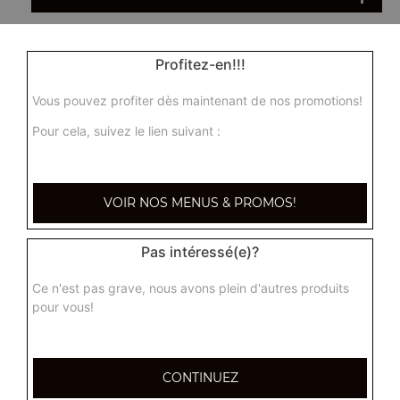
Ha cao maison 5 pcs
Profitez-en!!!
Ravioli vapeur fait maison, unique à Toulon
Vous pouvez profiter dès maintenant de nos promotions!
7.50
€
Pour cela, suivez le lien suivant :
Panaché de vapeur 6 pcs
9.00
€
VOIR NOS MENUS & PROMOS!
1 paquet de chips aux crevettes
Pas intéressé(e)?
3.00
€
Ce n'est pas grave, nous avons plein d'autres produits
pour vous!
Plateau varié pour 4 personnes
(4 nems maisons,4 nems tao, 4 beignets de crevettes, 4
CONTINUEZ
samoussas)