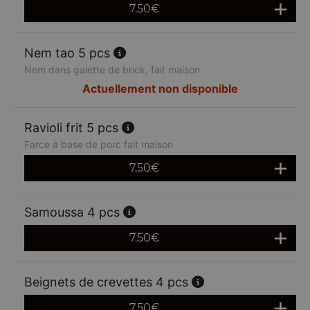
7.50
€
Nem tao 5 pcs
Nem dans galette de brick, fait maison
Actuellement non disponible
Ravioli frit 5 pcs
Farce à base de porc fait maison
7.50
€
Samoussa 4 pcs
7.50
€
Beignets de crevettes 4 pcs
7.50
€