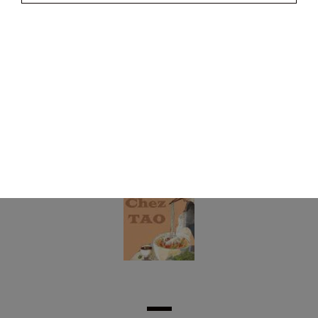
20.00
€
Plateau varié pour 8 personnes
(8 nems maisons, 8 nems tao, 8 beignets de crevettes, 4
samoussas)
39.00
€