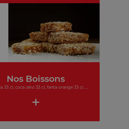
Nos Boissons
a 33 cl, coca zéro 33 cl, fanta orange 33 cl, ...
+