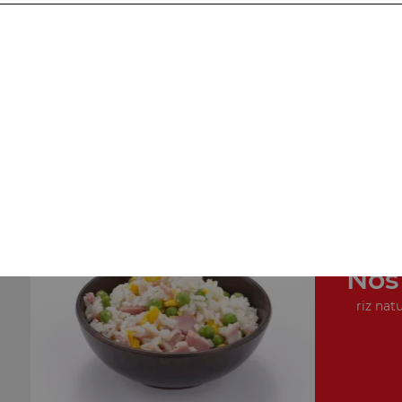
Nos Plats Cuisinés
porc au caramel, poulet au caramel, cuisse de poulet
croquante, ...
+
Nos
riz natu