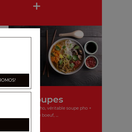
+
ROMOS!
Nos Soupes
o, véritable soupe pho, véritable soupe pho +
boulettes de boeuf, ...
+