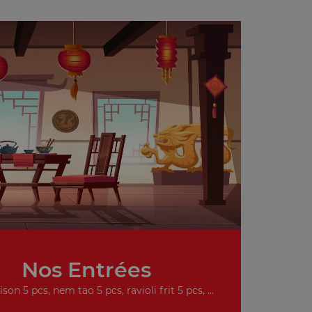
Nos Entrées
on 5 pcs, nem tao 5 pcs, ravioli frit 5 pcs, ...