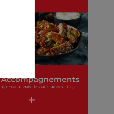
 Accompagnements
re, riz cantonnais, riz sauté aux crevettes, ...
+