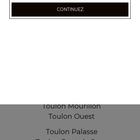
Toulon Centre
CONTINUEZ
Toulon Champs de Mars
Toulon Claret
Toulon Collet de Gipon
Toulon Corniche du Faron
Toulon Darboussedes
Toulon La Loubière
Toulon La Rode
Toulon Les Lices
Toulon Les Routes
Toulon Mourillon
Toulon Ouest
Toulon Palasse