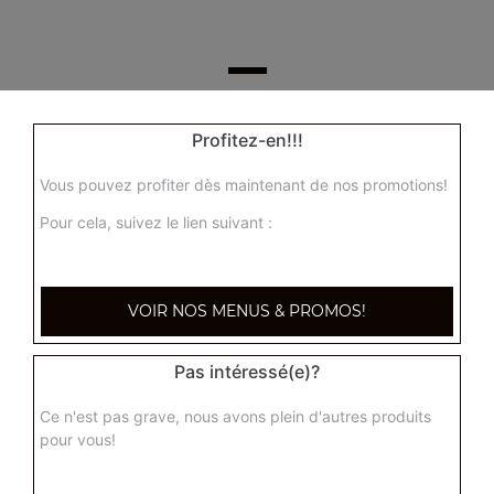
355, Boulevard de la democratie
Profitez-en!!!
83000 TOULON
Vous pouvez profiter dès maintenant de nos promotions!
Pour cela, suivez le lien suivant :
Mentions légales
QUARTIERS PROCHES
VOIR NOS MENUS & PROMOS!
Toulon Aguillon
Toulon Ameniers
Pas intéressé(e)?
Toulon Besagne
Ce n'est pas grave, nous avons plein d'autres produits
Toulon Bon Rencontre
pour vous!
Toulon Cap Brun