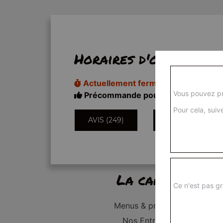
Horaires d'ouverture
Actuellement fermé
Vous pouvez pr
Précommande pour 18h20
Pour cela, suive
AVIS (249)
INFORMATIONS
La carte
Ce n'est pas gr
Menus & promos
Nos Entrées