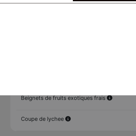
Nougat mou
Nougat dur
Gâteaux fait maison
Beignets de fruits exotiques frais
Coupe de lychee