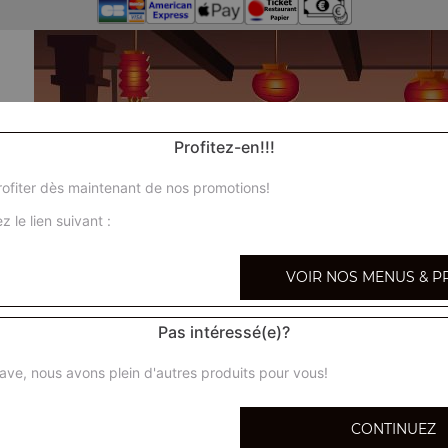
Profitez-en!!!
ofiter dès maintenant de nos promotions!
z le lien suivant :
VOIR NOS MENUS & P
Pas intéressé(e)?
ave, nous avons plein d'autres produits pour vous!
CONTINUEZ