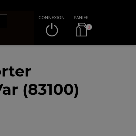
CONNEXION
PANIER
0
rter
ar (83100)