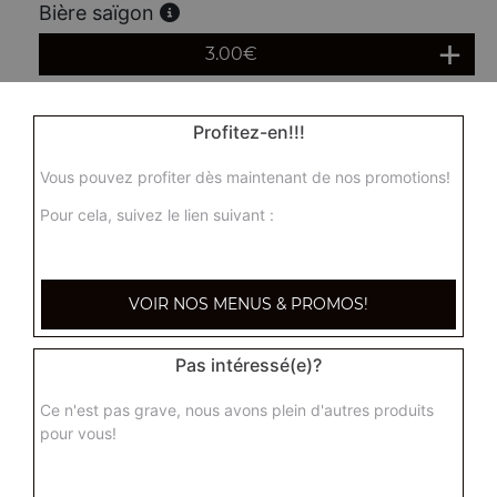
Bière saïgon
3.00
€
Vin rouge supérrieur 75 cl
Profitez-en!!!
15.00
€
Vous pouvez profiter dès maintenant de nos promotions!
Pour cela, suivez le lien suivant :
Vin supérieur rosé 75 cl
15.00
€
VOIR NOS MENUS & PROMOS!
Pas intéressé(e)?
Ce n'est pas grave, nous avons plein d'autres produits
pour vous!