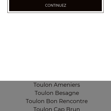
CONTINUEZ
355, Boulevard de la democratie
83000 TOULON
Mentions légales
QUARTIERS PROCHES
Toulon Aguillon
Toulon Ameniers
Toulon Besagne
Toulon Bon Rencontre
Toulon Cap Brun