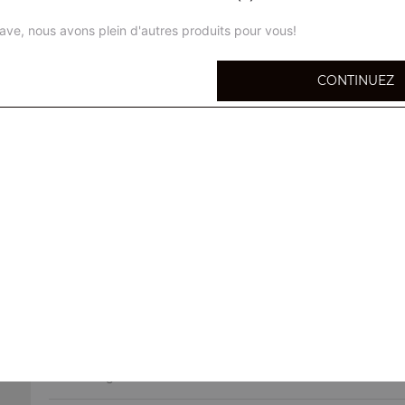
ave, nous avons plein d'autres produits pour vous!
CONTINUEZ
Coca cola 33 cl
Coca zéro 33 cl
Fanta orange 33 cl
Orangina 33 cl
Bière tsing tao
Bière légère chinoise