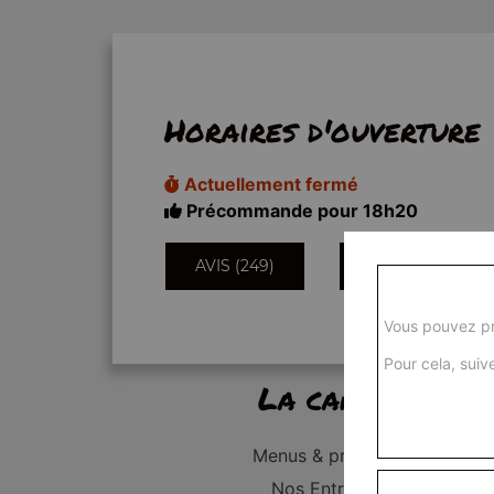
Horaires d'ouverture
Actuellement fermé
Précommande pour 18h20
AVIS (249)
INFORMATIONS
Vous pouvez pr
Pour cela, suive
La carte
Menus & promos
Nos Entrées