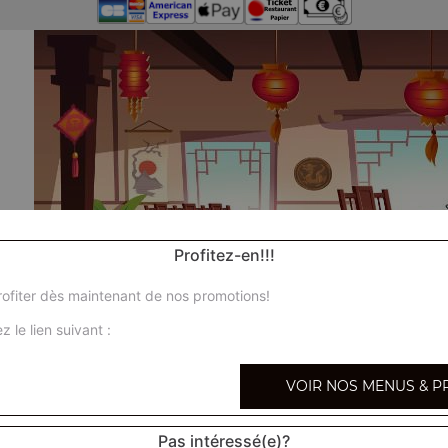
Profitez-en!!!
ofiter dès maintenant de nos promotions!
z le lien suivant :
VOIR NOS MENUS & P
Pas intéressé(e)?