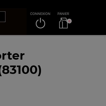
CONNEXION
PANIER
0
rter
(83100)