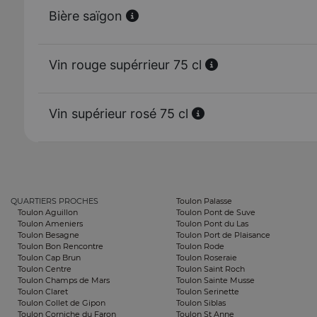
Bière saïgon
Vin rouge supérrieur 75 cl
Vin supérieur rosé 75 cl
QUARTIERS PROCHES
Toulon Palasse
Toulon Aguillon
Toulon Pont de Suve
Toulon Ameniers
Toulon Pont du Las
Toulon Besagne
Toulon Port de Plaisance
Toulon Bon Rencontre
Toulon Rode
Toulon Cap Brun
Toulon Roseraie
Toulon Centre
Toulon Saint Roch
Toulon Champs de Mars
Toulon Sainte Musse
Toulon Claret
Toulon Serinette
Toulon Collet de Gipon
Toulon Siblas
Toulon Corniche du Faron
Toulon St Anne