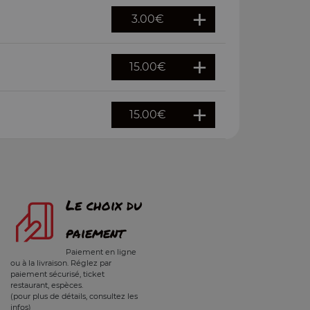
3.00
€
15.00
€
15.00
€
Le choix du
paiement
Paiement en ligne
ou à la livraison. Réglez par
paiement sécurisé, ticket
restaurant, espèces.
(pour plus de détails, consultez les
infos)