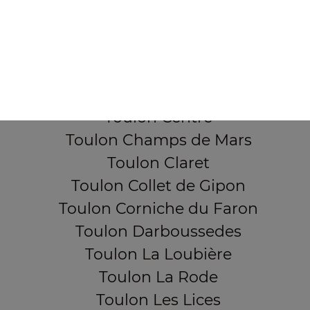
Toulon Aguillon
Toulon Ameniers
Toulon Besagne
Toulon Bon Rencontre
Toulon Cap Brun
Toulon Centre
Toulon Champs de Mars
Toulon Claret
Toulon Collet de Gipon
Toulon Corniche du Faron
Toulon Darboussedes
Toulon La Loubière
Toulon La Rode
Toulon Les Lices