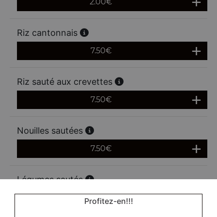
2.00
€
Riz cantonnais
7.50
€
Riz sauté aux crevettes
7.50
€
Nouilles sautées
7.50
€
Légumes sautés
Actuellement non disponible
Profitez-en!!!