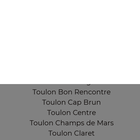
355, Boulevard de la democratie
83000 TOULON
Mentions légales
QUARTIERS PROCHES
Toulon Aguillon
Toulon Ameniers
Toulon Besagne
Toulon Bon Rencontre
Toulon Cap Brun
Toulon Centre
Toulon Champs de Mars
Toulon Claret