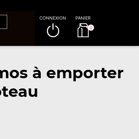
CONNEXION
PANIER
0
omos à emporter
oteau