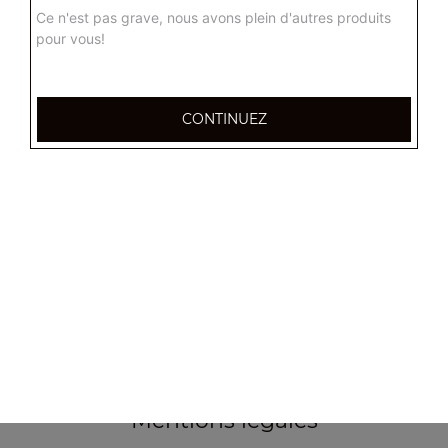
Ce n'est pas grave, nous avons plein d'autres produits
pour vous!
CONTINUEZ
355, Boulevard de la democratie
83000 TOULON
Mentions légales