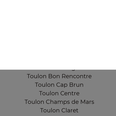
355, Boulevard de la democratie
83000 TOULON
Mentions légales
QUARTIERS PROCHES
Toulon Aguillon
Toulon Ameniers
Toulon Besagne
Toulon Bon Rencontre
Toulon Cap Brun
Toulon Centre
Toulon Champs de Mars
Toulon Claret