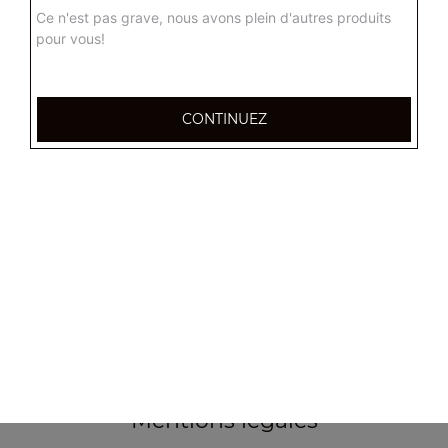
Ce n'est pas grave, nous avons plein d'autres produits
pour vous!
CONTINUEZ
355, Boulevard de la democratie
83000 TOULON
Mentions légales