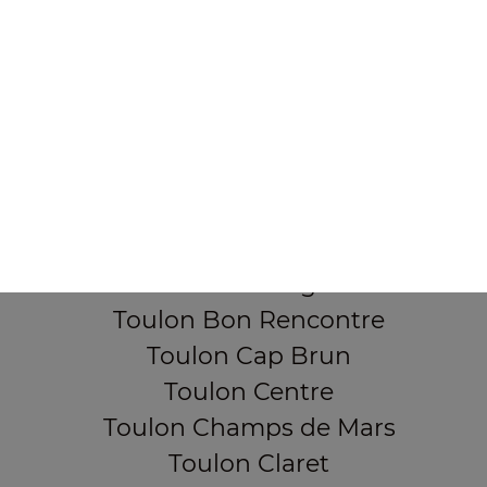
355, Boulevard de la democratie
83000 TOULON
Mentions légales
QUARTIERS PROCHES
Toulon Aguillon
Toulon Ameniers
Toulon Besagne
Toulon Bon Rencontre
Toulon Cap Brun
Toulon Centre
Toulon Champs de Mars
Toulon Claret