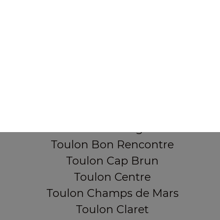
355, Boulevard de la democratie
83000 TOULON
Mentions légales
QUARTIERS PROCHES
Toulon Aguillon
Toulon Ameniers
Toulon Besagne
Toulon Bon Rencontre
Toulon Cap Brun
Toulon Centre
Toulon Champs de Mars
Toulon Claret