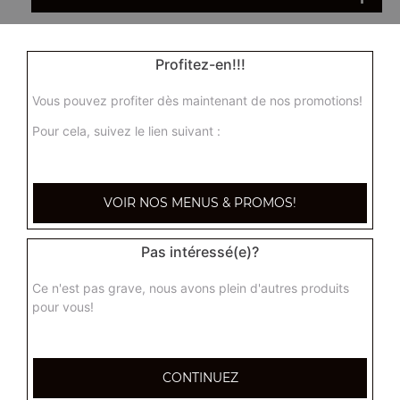
Ha cao maison 5 pcs
Profitez-en!!!
Ravioli vapeur fait maison, unique à Toulon
Vous pouvez profiter dès maintenant de nos promotions!
7.50
€
Pour cela, suivez le lien suivant :
Panaché de vapeur 6 pcs
9.00
€
VOIR NOS MENUS & PROMOS!
1 paquet de chips aux crevettes
Pas intéressé(e)?
3.00
€
Ce n'est pas grave, nous avons plein d'autres produits
pour vous!
Plateau varié pour 4 personnes
(4 nems maisons,4 nems tao, 4 beignets de crevettes, 4
CONTINUEZ
samoussas)