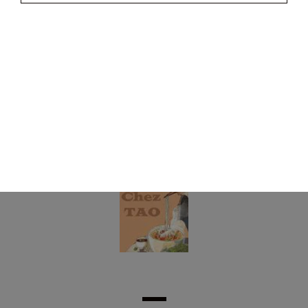
20.00
€
Plateau varié pour 8 personnes
(8 nems maisons, 8 nems tao, 8 beignets de crevettes, 4
samoussas)
39.00
€