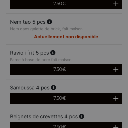
7.50
€
Nem tao 5 pcs
Nem dans galette de brick, fait maison
Actuellement non disponible
Ravioli frit 5 pcs
Farce à base de porc fait maison
7.50
€
Samoussa 4 pcs
7.50
€
Beignets de crevettes 4 pcs
7.50
€