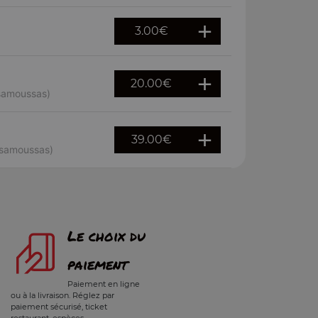
3.00
€
20.00
€
 samoussas)
39.00
€
 samoussas)
Le choix du
paiement
Paiement en ligne
ou à la livraison. Réglez par
paiement sécurisé, ticket