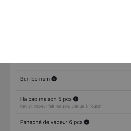
L'original » rouleau de printemps 2 pcs
Véritable rouleau de printemps
Rouleau de printemps au boeuf 2 pcs
Boeuf mariné, tiède,
Bun bo
Bun bo nem
Ha cao maison 5 pcs
Ravioli vapeur fait maison, unique à Toulon
Panaché de vapeur 6 pcs