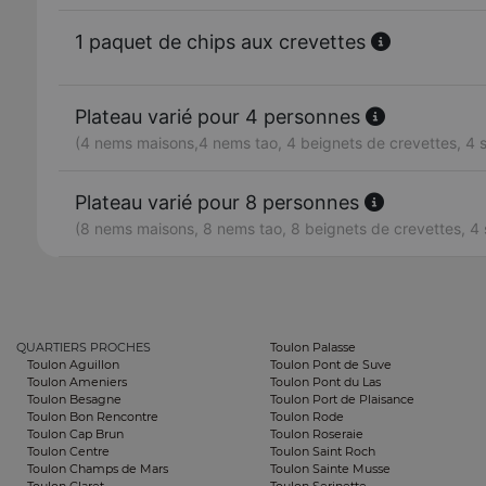
1 paquet de chips aux crevettes
Plateau varié pour 4 personnes
(4 nems maisons,4 nems tao, 4 beignets de crevettes, 4
Plateau varié pour 8 personnes
(8 nems maisons, 8 nems tao, 8 beignets de crevettes, 4
QUARTIERS PROCHES
Toulon Palasse
Toulon Aguillon
Toulon Pont de Suve
Toulon Ameniers
Toulon Pont du Las
Toulon Besagne
Toulon Port de Plaisance
Toulon Bon Rencontre
Toulon Rode
Toulon Cap Brun
Toulon Roseraie
Toulon Centre
Toulon Saint Roch
Toulon Champs de Mars
Toulon Sainte Musse