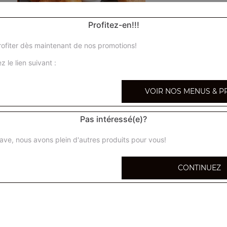
Profitez-en!!!
ofiter dès maintenant de nos promotions!
Nem maison 5 pcs
z le lien suivant :
Nem traditionnelle au porc avec galette de riz fait comme
VOIR NOS MENUS & P
Nem tao 5 pcs
Nem dans galette de brick, fait maison
Pas intéressé(e)?
Ravioli frit 5 pcs
ave, nous avons plein d'autres produits pour vous!
Farce à base de porc fait maison
CONTINUEZ
Samoussa 4 pcs
Beignets de crevettes 4 pcs