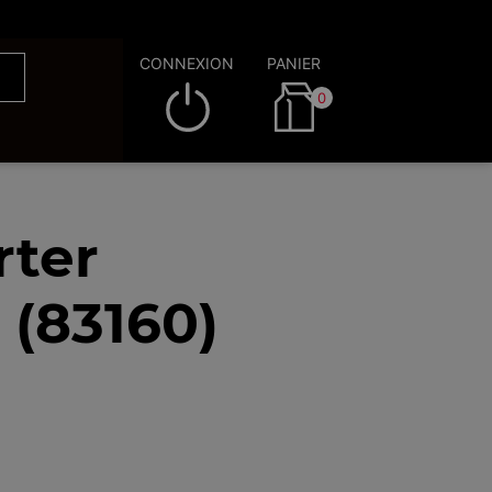
CONNEXION
PANIER
0
rter
 (83160)