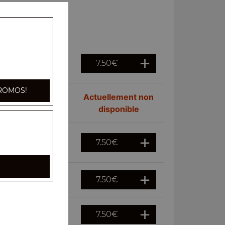
7.50
€
 à la maison
ROMOS!
Actuellement non
disponible
7.50
€
7.50
€
7.50
€