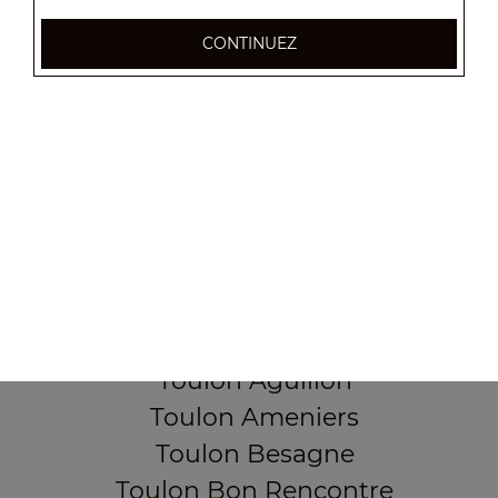
CONTINUEZ
355, Boulevard de la democratie
83000 TOULON
Mentions légales
QUARTIERS PROCHES
Toulon Aguillon
Toulon Ameniers
Toulon Besagne
Toulon Bon Rencontre