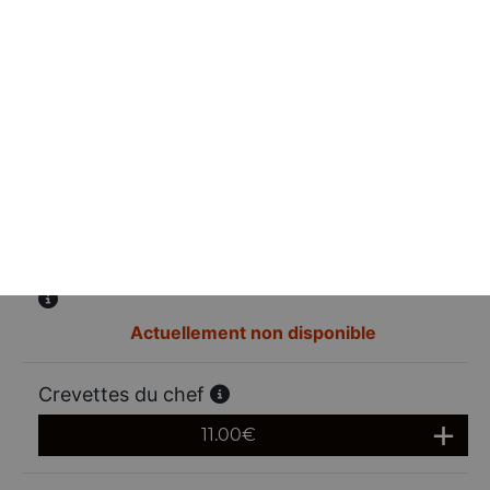
Crevettes tao
11.00
€
Nouilles sautées aux crevettes
12.00
€
Vermicelles sautées aux crevettes et crabe
Actuellement non disponible
Crevettes du chef
11.00
€