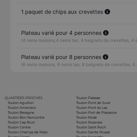
1 paquet de chips aux crevettes
Plateau varié pour 4 personnes
(4 nems maisons,4 nems tao, 4 beignets de crevettes, 4
Plateau varié pour 8 personnes
(8 nems maisons, 8 nems tao, 8 beignets de crevettes, 4
QUARTIERS PROCHES
Toulon Palasse
Toulon Aguillon
Toulon Pont de Suve
Toulon Ameniers
Toulon Pont du Las
Toulon Besagne
Toulon Port de Plaisance
Toulon Bon Rencontre
Toulon Rode
Toulon Cap Brun
Toulon Roseraie
Toulon Centre
Toulon Saint Roch
Toulon Champs de Mars
Toulon Sainte Musse