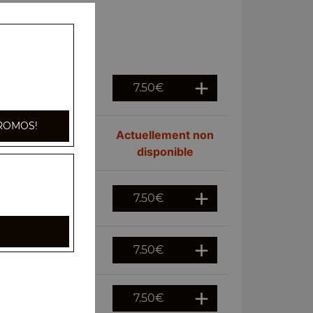
7.50
€
 à la maison
ROMOS!
Actuellement non
disponible
7.50
€
7.50
€
7.50
€