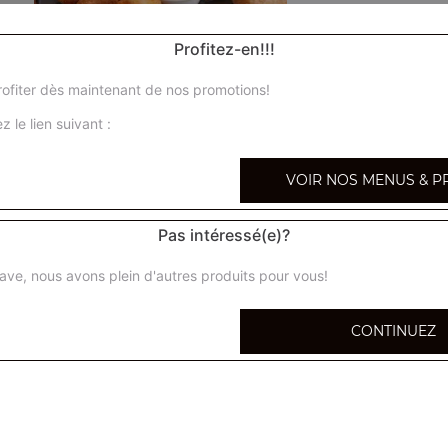
Profitez-en!!!
ofiter dès maintenant de nos promotions!
Nem maison 5 pcs
z le lien suivant :
Nem traditionnelle au porc avec galette de riz fait comme
VOIR NOS MENUS & P
Nem tao 5 pcs
Nem dans galette de brick, fait maison
Pas intéressé(e)?
Ravioli frit 5 pcs
ave, nous avons plein d'autres produits pour vous!
Farce à base de porc fait maison
CONTINUEZ
Samoussa 4 pcs
Beignets de crevettes 4 pcs