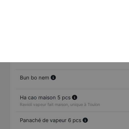
L'original » rouleau de printemps 2 pcs
Véritable rouleau de printemps
Rouleau de printemps au boeuf 2 pcs
Boeuf mariné, tiède,
Bun bo
Bun bo nem
Ha cao maison 5 pcs
Ravioli vapeur fait maison, unique à Toulon
Panaché de vapeur 6 pcs