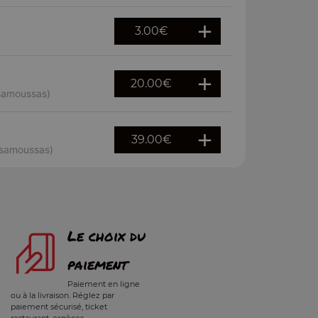
3.00
€
20.00
€
 samoussas)
39.00
€
 samoussas)
Le choix du
paiement
Paiement en ligne
ou à la livraison. Réglez par
paiement sécurisé, ticket