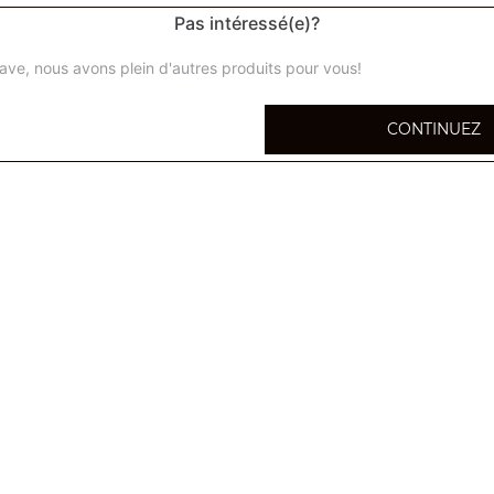
Pas intéressé(e)?
ave, nous avons plein d'autres produits pour vous!
Salade vietnamienne
CONTINUEZ
Salade aux crevettes