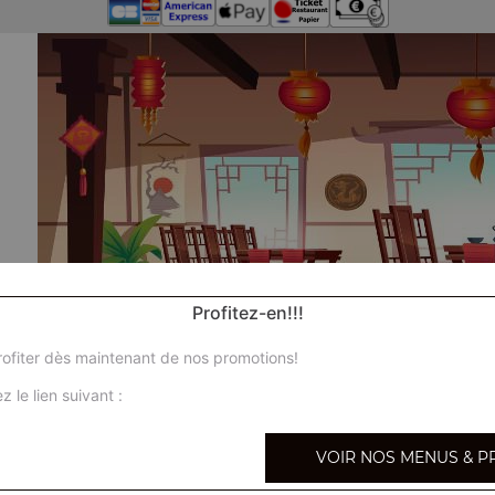
Profitez-en!!!
ofiter dès maintenant de nos promotions!
z le lien suivant :
VOIR NOS MENUS & P