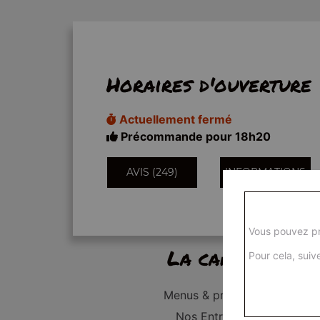
Horaires d'ouverture
Actuellement fermé
Précommande pour 18h20
AVIS (249)
INFORMATIONS
Vous pouvez pr
La carte
Pour cela, suive
Menus & promos
Nos Entrées