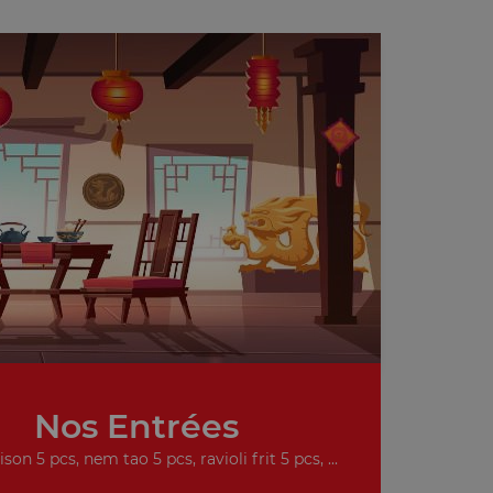
Nos Entrées
on 5 pcs, nem tao 5 pcs, ravioli frit 5 pcs, ...