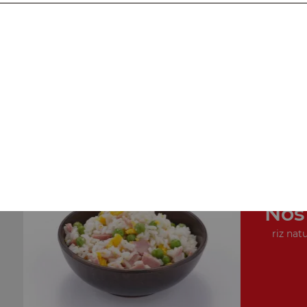
Nos Plats Cuisinés
porc au caramel, poulet au caramel, cuisse de poulet
croquante, ...
+
Nos
riz natu