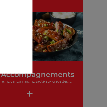
 Accompagnements
re, riz cantonnais, riz sauté aux crevettes, ...
+