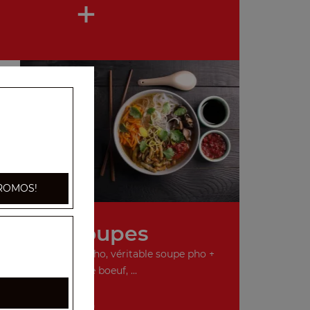
+
ROMOS!
Nos Soupes
o, véritable soupe pho, véritable soupe pho +
boulettes de boeuf, ...
+