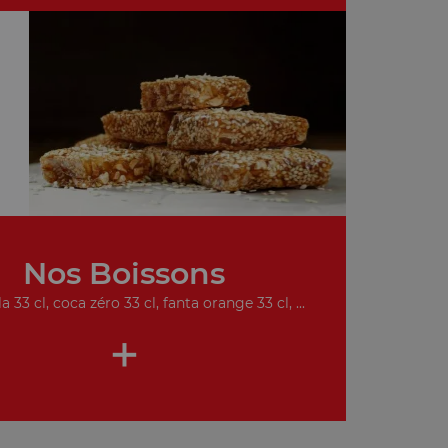
Nos Boissons
a 33 cl, coca zéro 33 cl, fanta orange 33 cl, ...
+