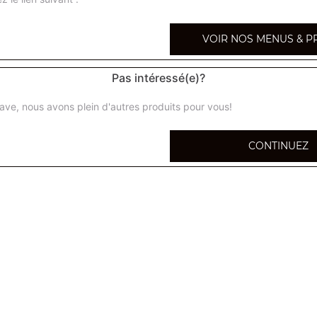
VOIR NOS MENUS & P
Pas intéressé(e)?
Soupe tao
Boulettes exclusivement faite à base de crevettes dans un
ave, nous avons plein d'autres produits pour vous!
Véritable soupe pho
CONTINUEZ
Soupe du Nord Vietnam à base de pâtes de riz et de boe
Véritable soupe pho + boulettes de boeuf
Soupe du Nord Vietnam à base de pâtes de riz et de boe
Soupe aux raviolis
Raviolis fait maison dans un bouillon