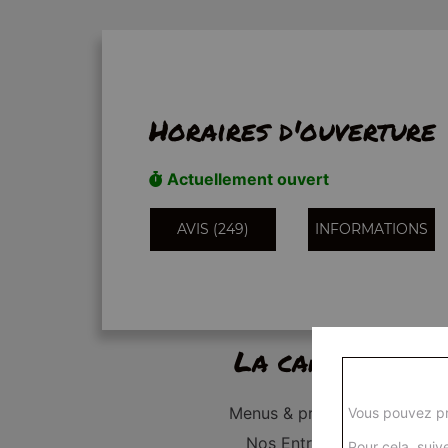
Horaires d'ouverture
Actuellement ouvert
AVIS (249)
INFORMATIONS
La carte
Menus & promos
Vous pouvez pr
Nos Entrées
Pour cela, suive