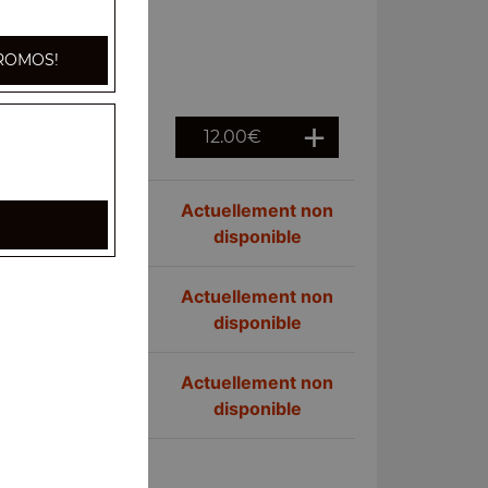
ROMOS!
12.00
€
 bouillon
Actuellement non
disponible
uf
Actuellement non
disponible
uf
Actuellement non
disponible