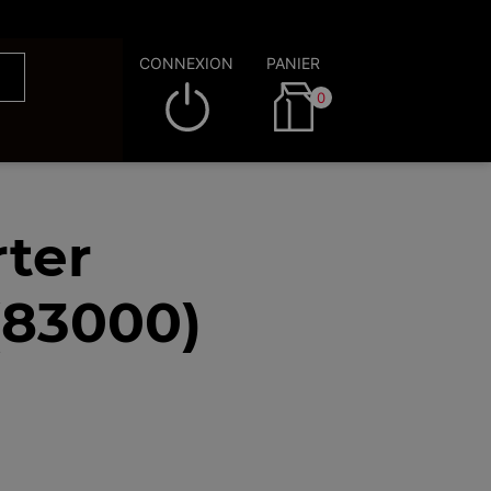
CONNEXION
PANIER
0
ter
(83000)