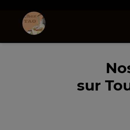
No
sur To