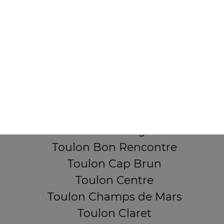
355, Boulevard de la democratie
83000 TOULON
Mentions légales
QUARTIERS PROCHES
Toulon Aguillon
Toulon Ameniers
Toulon Besagne
Toulon Bon Rencontre
Toulon Cap Brun
Toulon Centre
Toulon Champs de Mars
Toulon Claret