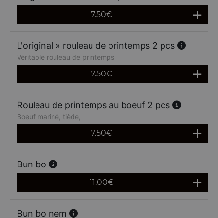
7.50
€
L'original » rouleau de printemps 2 pcs
Véritable rouleau de printemps
7.50
€
Rouleau de printemps au boeuf 2 pcs
Boeuf mariné, tiède,
7.50
€
Bun bo
11.00
€
Bun bo nem