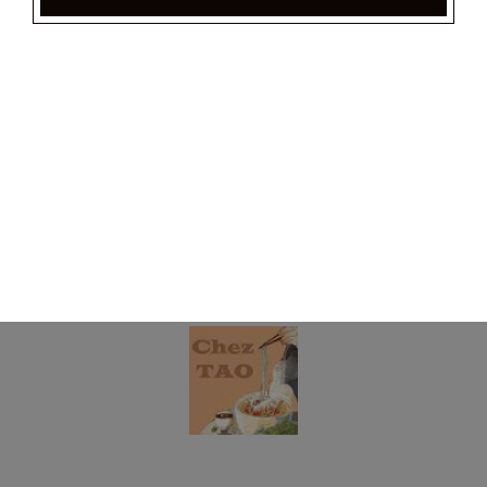
samoussas)
20.00
€
Plateau varié pour 8 personnes
(8 nems maisons, 8 nems tao, 8 beignets de crevettes, 4
samoussas)
39.00
€