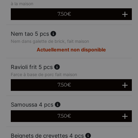
à la maison
7.50
€
Nem tao 5 pcs
Nem dans galette de brick, fait maison
Actuellement non disponible
Ravioli frit 5 pcs
Farce à base de porc fait maison
7.50
€
Samoussa 4 pcs
7.50
€
Beignets de crevettes 4 pcs