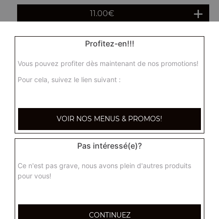
11.00
€
Profitez-en!!!
Ha cao maison 5 pcs
Ravioli vapeur fait maison, unique à Toulon
Vous pouvez profiter dès maintenant de nos promotions!
7.50
€
Pour cela, suivez le lien suivant :
Panaché de vapeur 6 pcs
VOIR NOS MENUS & PROMOS!
9.00
€
Pas intéressé(e)?
1 paquet de chips aux crevettes
Ce n'est pas grave, nous avons plein d'autres produits
3.00
€
pour vous!
Plateau varié pour 4 personnes
CONTINUEZ
(4 nems maisons,4 nems tao, 4 beignets de crevettes, 4