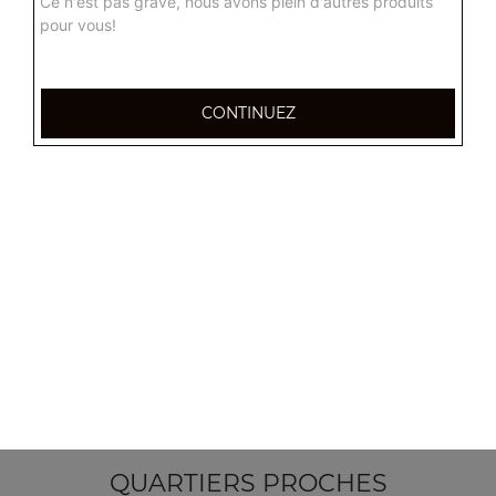
Ce n'est pas grave, nous avons plein d'autres produits
pour vous!
CONTINUEZ
355, Boulevard de la democratie
83000 TOULON
Mentions légales
QUARTIERS PROCHES