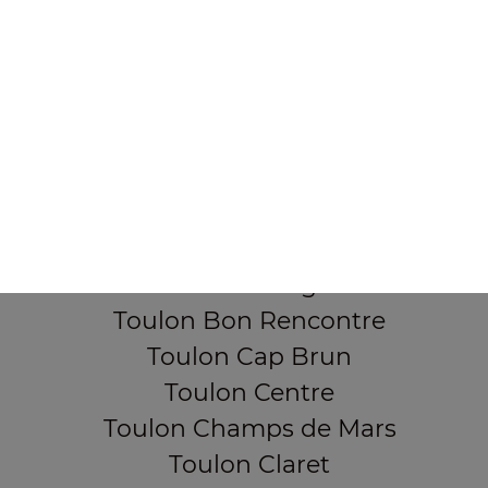
355, Boulevard de la democratie
83000 TOULON
Mentions légales
QUARTIERS PROCHES
Toulon Aguillon
Toulon Ameniers
Toulon Besagne
Toulon Bon Rencontre
Toulon Cap Brun
Toulon Centre
Toulon Champs de Mars
Toulon Claret