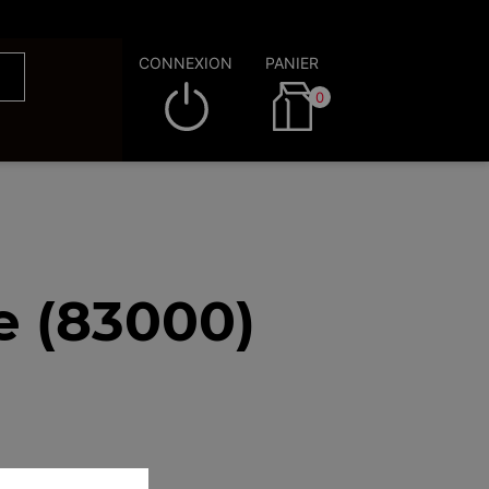
CONNEXION
PANIER
0
e (83000)