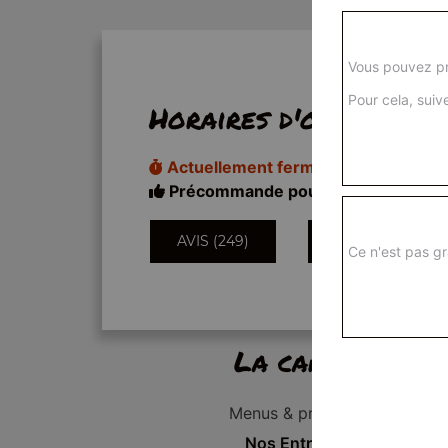
Vous pouvez pr
Pour cela, suive
Horaires d'ouverture
Actuellement fermé
Précommande pour 11h20
AVIS (249)
INFORMATIONS
Ce n'est pas gr
La carte
Menus & promos
Nos Entrées