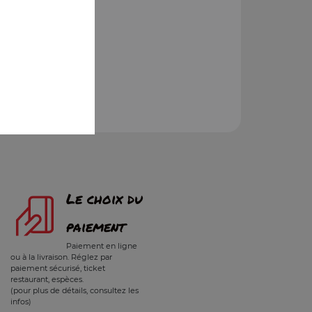
Le choix du
paiement
Paiement en ligne
ou à la livraison. Réglez par
paiement sécurisé, ticket
restaurant, espèces.
(pour plus de détails, consultez les
infos)