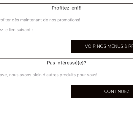
Profitez-en!!!
ofiter dès maintenant de nos promotions!
z le lien suivant :
VOIR NOS MENUS & P
Pas intéressé(e)?
ave, nous avons plein d'autres produits pour vous!
CONTINUEZ