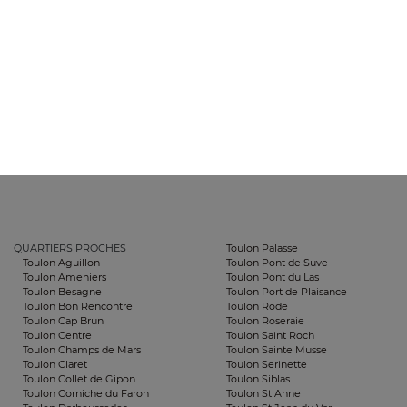
QUARTIERS PROCHES
Toulon Palasse
Toulon Aguillon
Toulon Pont de Suve
Toulon Ameniers
Toulon Pont du Las
Toulon Besagne
Toulon Port de Plaisance
Toulon Bon Rencontre
Toulon Rode
Toulon Cap Brun
Toulon Roseraie
Toulon Centre
Toulon Saint Roch
Toulon Champs de Mars
Toulon Sainte Musse
Toulon Claret
Toulon Serinette
Toulon Collet de Gipon
Toulon Siblas
Toulon Corniche du Faron
Toulon St Anne