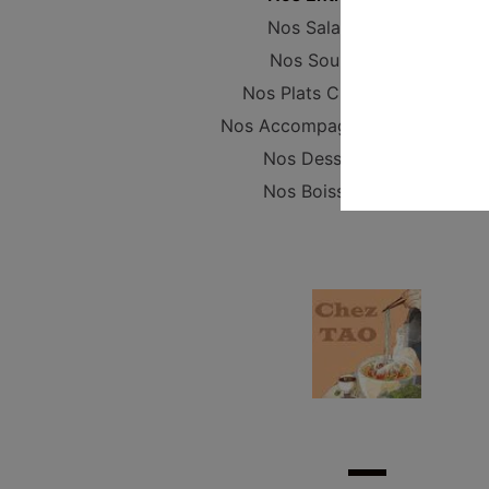
Nos Salades
Nos Soupes
Nos Plats Cuisinés
Nos Accompagnements
Nos Desserts
Nos Boissons