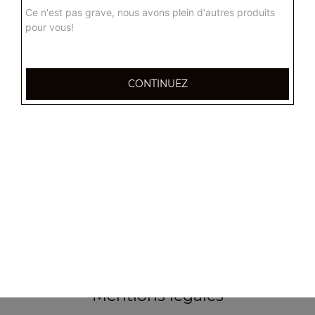
Ce n'est pas grave, nous avons plein d'autres produits
pour vous!
CONTINUEZ
355, Boulevard de la democratie
83000 TOULON
Mentions légales