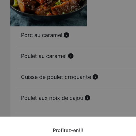
Porc au caramel
Poulet au caramel
Cuisse de poulet croquante
Poulet aux noix de cajou
Poulet au curry
Profitez-en!!!