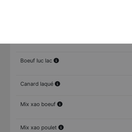
Boeuf sauté au basilic thaï
Le tigre pleure
Boeuf luc lac
Canard laqué
Mix xao boeuf
Mix xao poulet