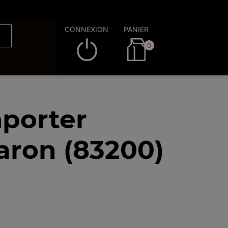
CONNEXION
PANIER
0
mporter
aron (83200)