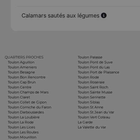
Calamars sautés aux légumes
QUARTIERS PROCHES
Toulon Palasse
Toulon Aguillon
Toulon Pont de Suve
Toulon Ameniers
Toulon Pont du Las
Toulon Besagne
Toulon Port de Plaisance
Toulon Bon Rencontre
Toulon Rode
Toulon Cap Brun
Toulon Roseraie
Toulon Centre
Toulon Saint Roch
Toulon Champs de Mars
Toulon Sainte Musse
Toulon Claret
Toulon Serinette
Toulon Collet de Gipon
Toulon Siblas
Toulon Corniche du Faron
Toulon St Anne
Toulon Darboussedes
Toulon St Jean du Var
Toulon La Loubière
Toulon Vert Coteau
Toulon La Rode
La Garde
Toulon Les Lices
La Valette du Var
Toulon Les Routes
Toulon Mourillon