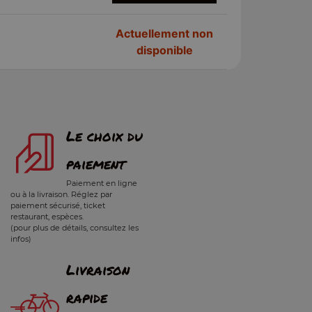
Actuellement non
disponible
Le choix du
paiement
Paiement en ligne
ou à la livraison. Réglez par
paiement sécurisé, ticket
restaurant, espèces.
(pour plus de détails, consultez les
infos)
Livraison
rapide